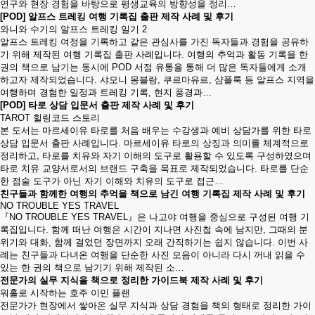
연구와 현장 경험을 바탕으로 평생교육의 방향성을 정리…
[POD] 알프스 트레킹 여행 기록집 출판 제작 사례 및 후기
와니와 수기의 알프스 트레킹 일기 2
알프스 트레킹 여정을 기록하고 같은 관심사를 가진 독자들과 경험을 공유하
기 위해 제작된 여행 기록집 출판 사례입니다. 여행의 추억과 활동 기록을 한
권의 책으로 남기는 동시에 POD 서점 유통을 통해 더 많은 독자들에게 소개
하고자 제작되었습니다. 샤모니 몽블랑, 쿠르마유르, 샴폴룩 등 알프스 지역을
여행하며 경험한 일정과 트레킹 기록, 현지 풍경과…
[POD] 타로 상담 입문서 출판 제작 사례 및 후기
TAROT 힐링코드 스토리
본 도서는 마르세이유 타로를 처음 배우는 수강생과 예비 상담가를 위한 타로
상담 입문서 출판 사례입니다. 마르세이유 타로의 상징과 의미를 체계적으로
정리하고, 타로를 치유와 자기 이해의 도구로 활용할 수 있도록 구성하였으며
타로 치유 교양서로서의 브랜드 구축을 목표로 제작되었습니다. 타로를 단순
한 점술 도구가 아닌 자기 이해와 치유의 도구로 접근…
친구들과 함께한 여행의 추억을 책으로 남긴 여행 기록집 제작 사례 및 후기
NO TROUBLE YES TRAVEL
『NO TROUBLE YES TRAVEL』은 나고야 여행을 중심으로 구성된 여행 기
록집입니다. 함께 떠난 여행은 시간이 지나면 사진첩 속에 남지만, 그때의 분
위기와 대화, 함께 걸었던 장면까지 오래 간직하기는 쉽지 않습니다. 이번 사
례는 친구들과 다녀온 여행을 단순한 사진 모음이 아니라 다시 꺼내 읽을 수
있는 한 권의 책으로 남기기 위해 제작된 소…
전문가의 실무 지식을 책으로 정리한 가이드북 제작 사례 및 후기
워홀로 시작하는 호주 이민 플랜
전문가가 현장에서 쌓아온 실무 지식과 상담 경험을 책의 형태로 정리한 가이