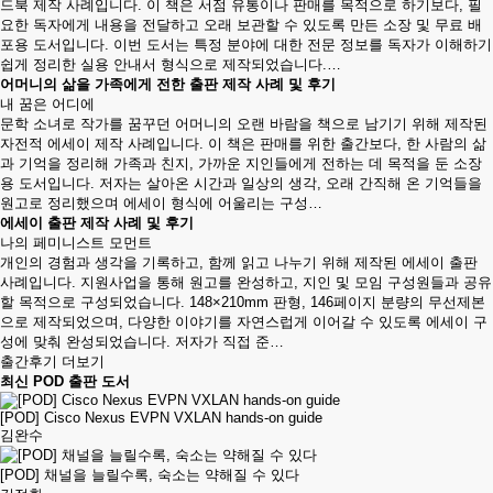
드북 제작 사례입니다. 이 책은 서점 유통이나 판매를 목적으로 하기보다, 필
요한 독자에게 내용을 전달하고 오래 보관할 수 있도록 만든 소장 및 무료 배
포용 도서입니다. 이번 도서는 특정 분야에 대한 전문 정보를 독자가 이해하기
쉽게 정리한 실용 안내서 형식으로 제작되었습니다.…
어머니의 삶을 가족에게 전한 출판 제작 사례 및 후기
내 꿈은 어디에
문학 소녀로 작가를 꿈꾸던 어머니의 오랜 바람을 책으로 남기기 위해 제작된
자전적 에세이 제작 사례입니다. 이 책은 판매를 위한 출간보다, 한 사람의 삶
과 기억을 정리해 가족과 친지, 가까운 지인들에게 전하는 데 목적을 둔 소장
용 도서입니다. 저자는 살아온 시간과 일상의 생각, 오래 간직해 온 기억들을
원고로 정리했으며 에세이 형식에 어울리는 구성…
에세이 출판 제작 사례 및 후기
나의 페미니스트 모먼트
개인의 경험과 생각을 기록하고, 함께 읽고 나누기 위해 제작된 에세이 출판
사례입니다. 지원사업을 통해 원고를 완성하고, 지인 및 모임 구성원들과 공유
할 목적으로 구성되었습니다. 148×210mm 판형, 146페이지 분량의 무선제본
으로 제작되었으며, 다양한 이야기를 자연스럽게 이어갈 수 있도록 에세이 구
성에 맞춰 완성되었습니다. 저자가 직접 준…
출간후기 더보기
최신 POD 출판 도서
[POD] Cisco Nexus EVPN VXLAN hands-on guide
김완수
[POD] 채널을 늘릴수록, 숙소는 약해질 수 있다